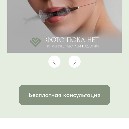
Безопасно
Сертифицированные аппараты,
стерильные инструменты
Отсутствие шрамов
Современные методы позволяют коже
заживать гладко
Используем 3 метода
Лазер, радиоволны или криодеструкция.
Подберем наилучший вариант
Точечное воздействие
Воздействуем только на образование, без