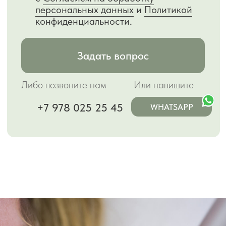
технология омоложения лица
Fotona 4, не
имеющая аналогов.
Результат, для
которого раньше нужно было провести 4
вида омолаживающих процедур, теперь
заключен в одной технологии, к тому же не
требующей восстановительного периода.