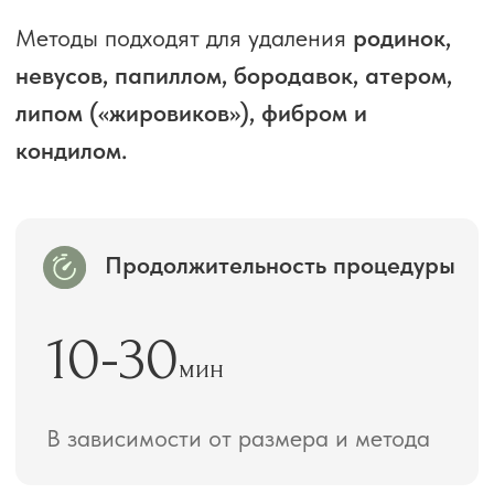
Важно не сдирать корочку и избегать
прямого солнца
Длительность эффекта
∞
навсегда
Удалённое образование не
появляется вновь.
Эффект от процедуры
Чистая и ровная кожа без
новообразования, отсутствие грубых
рубцов и шрамов, быстрое заживление
и естественный результат