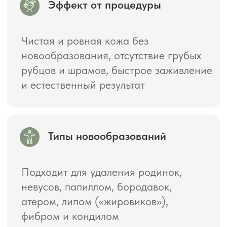
Показания к процедуре
Родинки, невусы, которые мешают
или травмируются.
Папилломы и бородавки,
вызывающие дискомфорт или
растущие в размерах.
Атеромы, липомы («жировики») и
фибромы.
Кондиломы и другие образования
вирусного происхождения.
Косметический дефект, мешающий
эстетическому виду кожи.
Подозрение на риск перерождения
образования (по назначению