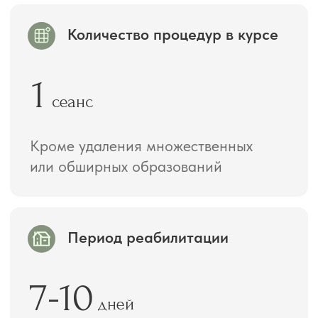
Типы новообразований
Подходит для удаления родинок,
невусов, папиллом, бородавок,
атером, липом («жировиков»),
фибром и кондилом
ПОСМОТРИТЕ РЕЗУЛЬТАТЫ
НАШИХ КЛИЕНТОВ