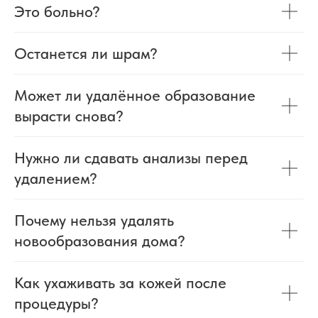
Это больно?
Останется ли шрам?
+7
Может ли удалённое образование
вырасти снова?
Я даю согласие на обработку моих
персональных данных в соответствии
с
Согласием на обработку
персональных данных
и
Политикой
Нужно ли сдавать анализы перед
конфиденциальности
.
удалением?
Заказать консультацию
Почему нельзя удалять
новообразования дома?
Как ухаживать за кожей после
процедуры?
FOTONA SP DYNAMIS —