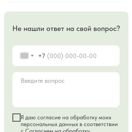
КЛИНИКА ЛАЗЕРНОЙ
МЕДИЦИНЫ ПРЕМИУМ
КЛАССА В ОДНОМ АППАРАТЕ
Флагман компании Fotona аппарат SP
Dynamis
имеет высокую
производительность и сочетает в себе
более 100 процедур и множество их
комбинаций.
Аппарат объединяет эрбиевый и
неодимовый лазеры в одном корпусе и
реализует все существующие методики, а
также позволяет проводить эксклюзивные
программы лечения,
недоступные ни
одному другому лазеру
.
Отдельного внимания заслуживает