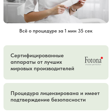
восстановления. В зависимости от типа
образования и его расположения мы
используем три современных метода:
лазерное удаление на аппарате
Fotona
радиоволновое удаление на
аппарате Сургитрон
криодеструкцию жидким азотом
Методы подходят для удаления
родинок,
невусов, папиллом, бородавок, атером,
липом («жировиков»), фибром и
кондилом.
Продолжительность процедуры