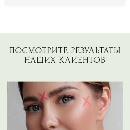
врача).
Противопоказания
Острые воспалительные процессы
кожи в зоне удаления.
Тяжёлые хронические заболевания
в стадии обострения.
Нарушения свёртываемости крови.
Онкологические заболевания.
Беременность и период лактации
(для некоторых методов).
Индивидуальная непереносимость
анестезии или компонентов
используемых препаратов.