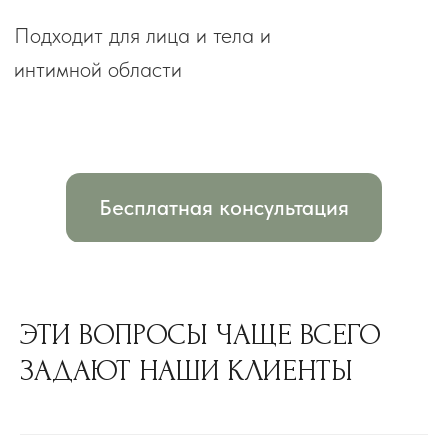
НЕ ОПРЕДЕЛИЛИСЬ С
ВЫБОРОМ ПРОЦЕДУРЫ?
Запишитесь на
бесплатную
консультацию
. Оставьте свои
контактные данные в форме ниже. Мы
позвоним вам в течение 15 минут и
поможем сделать правильный выбор
Или свяжитесь с нами, чтобы
получить ответ моментально:
ЭТИ ВОПРОСЫ ЧАЩЕ ВСЕГО
+7 978 025 25 45
WHATSAPP
ЗАДАЮТ НАШИ КЛИЕНТЫ
Консультацию проведёт:
Наталья Смыслова
Опыт в косметологии 17 лет