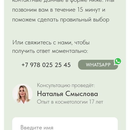
Как проводится процедура
Методика удаления подбирается
индивидуально, с учетом типа
образования. Лазерное и радиоволновое
воздействие позволяет устранить
образование бесконтактно, не затрагивая
здоровые клетки. После процедуры на
коже не остается рубцов.
Жидкий азот применяется в первую
очередь для работы с бородавками,
кератомами и папилломами.
Эти способы гораздо эффективнее