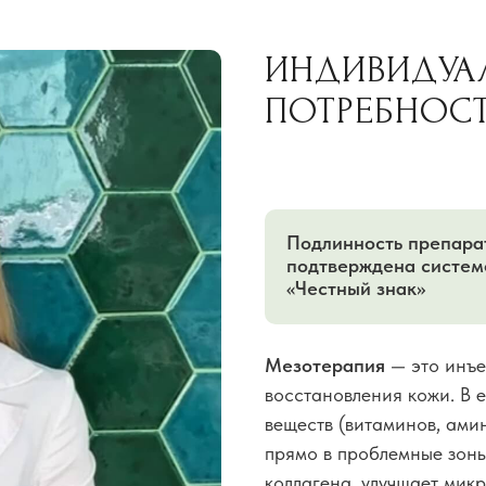
ИНДИВИДУА
ПОТРЕБНОС
Подлинность препара
подтверждена систем
«Честный знак»
Мезотерапия
— это инъ
восстановления кожи. В 
веществ (витаминов, амин
прямо в проблемные зоны
коллагена, улучшает мик