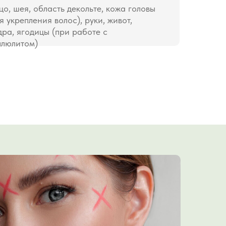
цо, шея, область декольте, кожа головы
я укрепления волос), руки, живот,
дра, ягодицы (при работе с
ллюлитом)