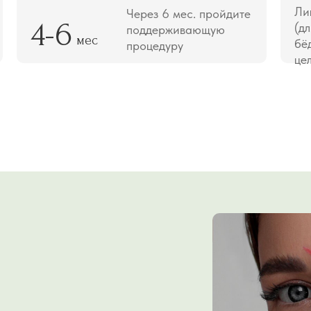
Ли
Через 6 мес. пройдите
4-6
(дл
поддерживающую
мес
бё
процедуру
це