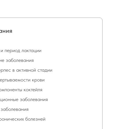
ания
и период лактации
ие заболевания
ерпес в активной стадии
ертываемости крови
омпоненты коктейля
ционные заболевания
 заболевания
ронических болезней