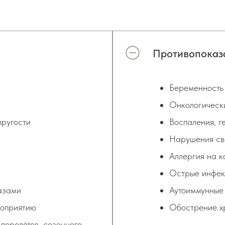
Противопоказ
Беременность 
Онкологическ
пругости
Воспаления, г
Нарушения св
Аллергия на к
Острые инфек
лазами
Аутоиммунные
роприятию
Обострение х
перелётов, сезонного