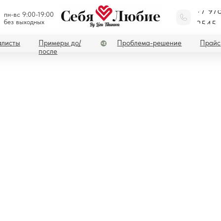
+7 97
пн-вс 9:00-19:00
без выходных
2545
Примеры до/
Проблема-решение
Прайс
Акции
после