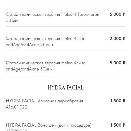
Фотодинамическая терапия Heleo 4 Трихология
5 000 ₽
30 мин
Фотодинамическая терапия Heleo 4лицо
2 000 ₽
antiAge/antiAcne 20мин
Фотодинамическая терапия Heleo 4лицо
5 000 ₽
antiAge/antiAcne 50мин
Надежное оборудование
Аппарат из США соответствует как
HYDRA FACIAL
стандартам Америки (сертификаты FDA и
HYDRA FACIAL Алмазная дермабразия
1 800 ₽
ISO 13485 ), так и международным
А16.01.022
стандартам
Аппарат №1 в мире
HYDRA FACIAL Зона шеи (доп.к процедуре)
1 500 ₽