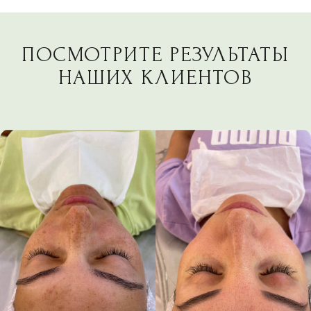
Герпес в стадии обострения
Беременность и период лактации
Онкологические заболевания
Индивидуальная непереносимость
компонентов сывороток
Безопасно
Подходит для любого типа кожи и не
травмирует её
Отсутствие реабилитации
Возврат к привычной жизни сразу после
процедуры