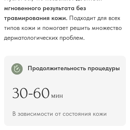
Можно сразу вернуться к привычной
жизни
Длительность эффекта
1-2
мес
Рекомендуем повторять раз в 2
месяца
Эффект от процедуры
Гладкая, увлажненная и сияющая
кожа, сужение пор, уменьшение
воспалений, повышение тонуса,
выравнивание рельефа