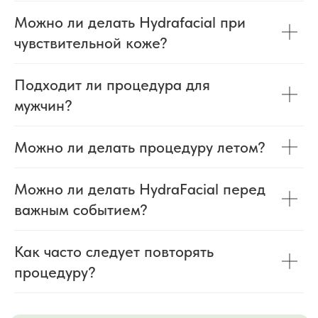
ответим на вопросы и подберем
Можно ли делать Hydrafacial при
удобное время для процедуры.
чувствительной коже?
Или свяжитесь с нами,
Подходит ли процедура для
удобным вам способом:
мужчин?
+7 978 025 25 45
WHATSAPP
Можно ли делать процедуру летом?
Наталья Смыслова
Можно ли делать HydraFacial перед
Опыт в косметологии 17 лет
важным событием?
Как часто следует повторять
+7
процедуру?
Я даю согласие на обработку моих
персональных данных в соответствии
с
Согласием на обработку