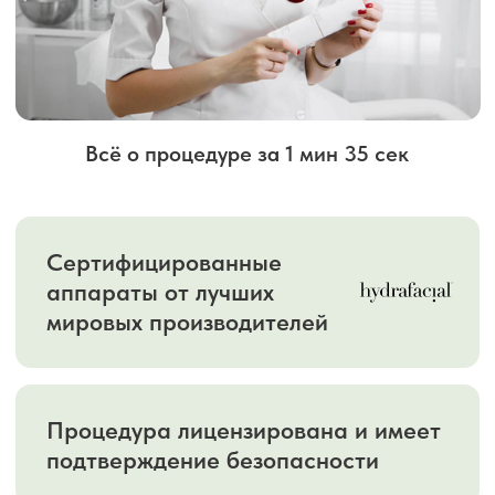
косметологическая процедура,
обеспечивающая глубокое очищение,
увлажнение и восстановление кожи.
Благодаря запатентованной технологии
HydroPeel происходит мягкое
отшелушивание, удаление загрязнений и
насыщение клеток полезными веществами.
Процедура проводится с использованием
специального аппарата и насадки
HydroPeel, что
позволяет добиться
мгновенного результата без
травмирования кожи.
Подходит для всех
типов кожи и помогает решить множество
дерматологических проблем.
Продолжительность процедуры