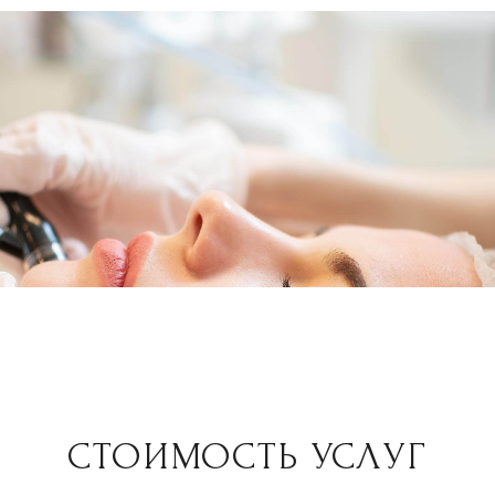
HYDRAFACIAL — 5 САМЫХ
СОВРЕМЕННЫХ
ТЕХНОЛОГИЙ ДЛЯ УХОДА
ЗА ЛИЦОМ
Процедура Hydrafacial®
—
инновационный подход к уходу за кожей,
объединяющий 5 ключевых методов.
Эффект от процедуры: улучшение текстуры
кожи, уменьшение морщин, устранение
пигментации, более свежий и сияющий
вид.
5 технологий ухода за кожей: