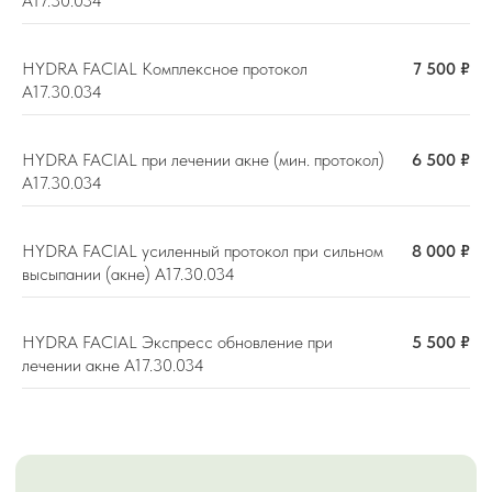
А17.30.034
Восемь лет подряд становится
победителем в конкурсах LNE&SPA’S BEST
HYDRA FACIAL Комплексное протокол
7 500 ₽
и NEWBEAUTY CHOICE в номинации
А17.30.034
«Лучший аппарат для лица».
HYDRA FACIAL при лечении акне (мин. протокол)
6 500 ₽
Выбор звёзд Голливуда
А17.30.034
Hydrafacial — одна из наиболее
популярных процедур в клиниках по
HYDRA FACIAL усиленный протокол при сильном
8 000 ₽
всему миру и пользуется любовью звезд
высыпании (акне) А17.30.034
Голливуда.
HYDRA FACIAL Экспресс обновление при
5 500 ₽
лечении акне А17.30.034