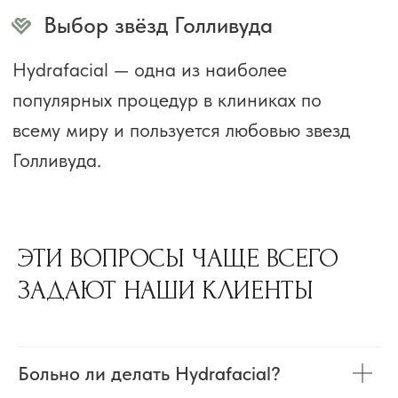
ЭТИ ВОПРОСЫ ЧАЩЕ ВСЕГО
ЗАДАЮТ НАШИ КЛИЕНТЫ
ЗАПИШИТЕСЬ НА
ОЧИЩЕНИЕ HYDRAFACIAL
Оставьте контактные данные. Мы
Больно ли делать Hydrafacial?
позвоним вам в течение 15 минут,