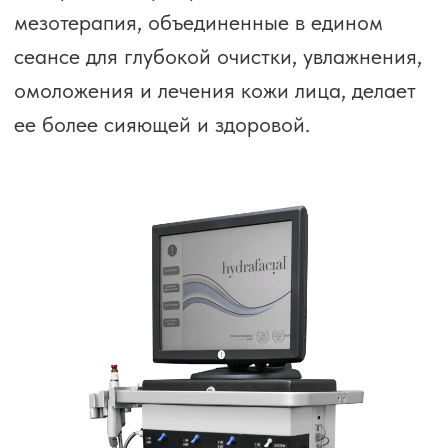
Рекомендуем те процедуры, которые
нужны для достижения желаемого
результата.
Подстраиваемся
под ваш график
Примем вас даже после окончания
нашего рабочего дня.
Непрерывно обучаемся
Наши специалисты проходят не менее 10
обучений в год. Мы первыми внедряем
новые методики и технологии.