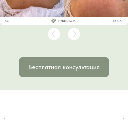
Гипоаллергенные компоненты
Используются только проверенные
сыворотки с безопасным составом
Мгновенный результат
Эффект заметен сразу после процедуры
Аппаратная методика
Чистка вакуумом более эффективна по
сравнению с ручной чисткой
Глубокая очистка пор
Насадка HydroPeel эффективно удаляет
загрязнения и черные точки