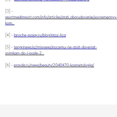
[3] -
sportmedimport.com/info/articles/stati_oborudovanie/sovremennyy
kom...
[4] -
laroche-posay.ru/blog/ptoz-lica
[5] -
tengrinews.kz/mixnews/pocemu-ne-stoit-doveriat-
snimkam-do-i-posle-2...
[6] -
pravda.ru/news/beauty/2040470-kosmetologija/