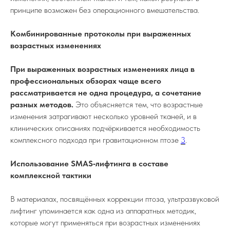
принципе возможен без операционного вмешательства.
Комбинированные протоколы при выраженных
возрастных изменениях
При выраженных возрастных изменениях лица в
профессиональных обзорах чаще всего
рассматривается не одна процедура, а сочетание
разных методов.
Это объясняется тем, что возрастные
изменения затрагивают несколько уровней тканей, и в
клинических описаниях подчёркивается необходимость
комплексного подхода при гравитационном птозе
3
.
Использование SMAS‑лифтинга в составе
комплексной тактики
В материалах, посвящённых коррекции птоза, ультразвуковой
лифтинг упоминается как одна из аппаратных методик,
Клиника эстетической косметологии в
которые могут применяться при возрастных изменениях
Крыму