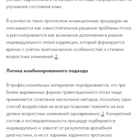
улучшение состояния кожи.
*проект Meta Platforms Inc., деятельность
которой в России запрещена
В контексте таких протоколов инъекционные процедуры не
описываются как самостоятельное решение проблемы птоза,
Лицензия № ЛО-92-01-
Реквизиты
000244
а рассматриваются как возможное дополнение в рамках
Политика
Документы
индивидуального плана коррекции, который формируется
конфиденциальности
Согласие на обработку ПД
врачом с учётом анатомических особенностей и степени
возрастных изменений
2
.
© 2026 ООО «Доктор Тикунова»
Логика комбинированного подхода
Информация на сайте носит ознакомительный
характер и не является публичной офертой,
В профессиональных материалах подчёркивается, что при
определяемой положениями статьи 437
более выраженных формах гравитационного птоза чаще
Гражданского кодекса РФ
применяется сочетание нескольких методов, поскольку один
способ воздействия не всегда позволяет повлиять на все
Обратный звонок
Пишите, мы онлайн
Онлайн запись
уровни возрастных изменений одновременно
3
. Конкретный
ИМЕЮТСЯ ПРОТИВОПОКАЗАНИЯ.
ТРЕБУЕТСЯ КОНСУЛЬТАЦИЯ
состав и последовательность процедур подбираются
СПЕЦИАЛИСТА
индивидуально и зависят от результатов врачебной
диагностики, а не от заранее заданного протокола.