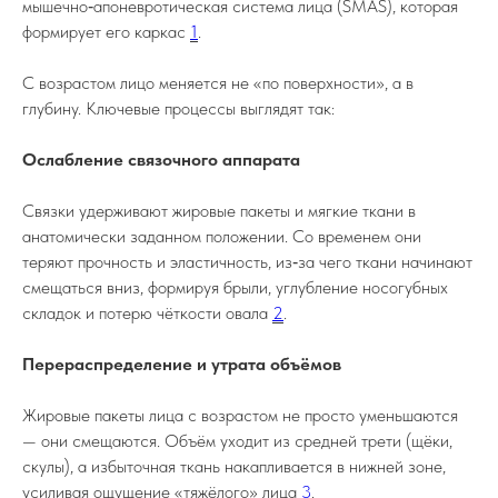
мышечно‑апоневротическая система лица (SMAS), которая
формирует его каркас
1
.
С возрастом лицо меняется не «по поверхности», а в
глубину. Ключевые процессы выглядят так:
Ослабление связочного аппарата
Связки удерживают жировые пакеты и мягкие ткани в
анатомически заданном положении. Со временем они
теряют прочность и эластичность, из‑за чего ткани начинают
смещаться вниз, формируя брыли, углубление носогубных
складок и потерю чёткости овала
2
.
Перераспределение и утрата объёмов
Жировые пакеты лица с возрастом не просто уменьшаются
— они смещаются. Объём уходит из средней трети (щёки,
скулы), а избыточная ткань накапливается в нижней зоне,
усиливая ощущение «тяжёлого» лица
3
.