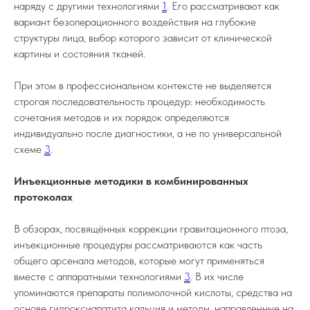
наряду с другими технологиями
1
. Его рассматривают как
вариант безоперационного воздействия на глубокие
структуры лица, выбор которого зависит от клинической
картины и состояния тканей.
+7 978 025 25 45
При этом в профессиональном контексте не выделяется
Севастополь
строгая последовательность процедур: необходимость
ул. Колобова, д. 21Б, пом. 12
сочетания методов и их порядок определяются
Симферополь
индивидуально после диагностики, а не по универсальной
схеме
3
.
ул. Дзюбанова, д. 11Г
Инъекционные методики в комбинированных
Онлайн запись
протоколах
В обзорах, посвящённых коррекции гравитационного птоза,
*
инъекционные процедуры рассматриваются как часть
общего арсенала методов, которые могут применяться
Интересные статьи, акции, бонусы,
вместе с аппаратными технологиями
3
. В их числе
преображения наших пациентов и еще много
упоминаются препараты полимолочной кислоты, средства на
интересного контента в наших соцсетях.
Подпишитесь, чтобы ничего не пропустить
основе гидроксиапатита кальция и методы, направленные на