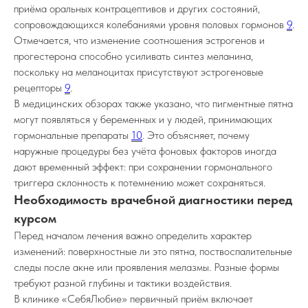
приёма оральных контрацептивов и других состояний,
сопровождающихся колебаниями уровня половых гормонов
9
.
© 2026 ООО «Доктор Тикунова»
Отмечается, что изменение соотношения эстрогенов и
прогестерона способно усиливать синтез меланина,
Информация на сайте носит ознакомительный
поскольку на меланоцитах присутствуют эстрогеновые
характер и не является публичной офертой,
определяемой положениями статьи 437
рецепторы
9
.
Гражданского кодекса РФ
В медицинских обзорах также указано, что пигментные пятна
могут появляться у беременных и у людей, принимающих
гормональные препараты
10
. Это объясняет, почему
ИМЕЮТСЯ ПРОТИВОПОКАЗАНИЯ.
ТРЕБУЕТСЯ КОНСУЛЬТАЦИЯ
наружные процедуры без учёта фоновых факторов иногда
СПЕЦИАЛИСТА
дают временный эффект: при сохранении гормонального
триггера склонность к потемнению может сохраняться.
Необходимость врачебной диагностики перед
курсом
Обратный звонок
Пишите, мы онлайн
Онлайн запись
Перед началом лечения важно определить характер
изменений: поверхностные ли это пятна, поствоспалительные
следы после акне или проявления мелазмы. Разные формы
требуют разной глубины и тактики воздействия.
В клинике «СебяЛюбие» первичный приём включает