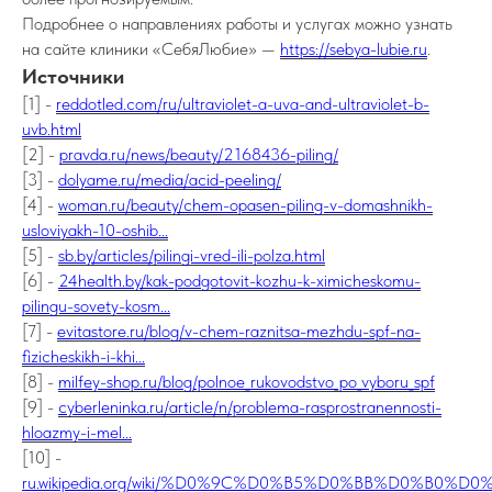
Подробнее о направлениях работы и услугах можно узнать
на сайте клиники «СебяЛюбие» —
https://sebya-lubie.ru
.
Источники
[1] -
reddotled.com/ru/ultraviolet-a-uva-and-ultraviolet-b-
uvb.html
[2] -
pravda.ru/news/beauty/2168436-piling/
[3] -
dolyame.ru/media/acid-peeling/
[4] -
woman.ru/beauty/chem-opasen-piling-v-domashnikh-
usloviyakh-10-oshib...
[5] -
sb.by/articles/pilingi-vred-ili-polza.html
[6] -
24health.by/kak-podgotovit-kozhu-k-ximicheskomu-
pilingu-sovety-kosm...
[7] -
evitastore.ru/blog/v-chem-raznitsa-mezhdu-spf-na-
fizicheskikh-i-khi...
[8] -
milfey-shop.ru/blog/polnoe_rukovodstvo_po_vyboru_spf
[9] -
cyberleninka.ru/article/n/problema-rasprostranennosti-
hloazmy-i-mel...
[10] -
ru.wikipedia.org/wiki/%D0%9C%D0%B5%D0%BB%D0%B0%