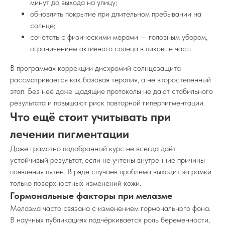
минут до выхода на улицу;
Симферополь
обновлять покрытие при длительном пребывании на
ул. Дзюбанова, д. 11Г
солнце;
сочетать с физическими мерами — головным убором,
ограничением активного солнца в пиковые часы.
Онлайн запись
В программах коррекции дисхромий солнцезащита
рассматривается как базовая терапия, а не второстепенный
*
этап. Без неё даже щадящие протоколы не дают стабильного
результата и повышают риск повторной гиперпигментации.
Интересные статьи, акции, бонусы,
Что ещё стоит учитывать при
преображения наших пациентов и еще много
интересного контента в наших соцсетях.
лечении пигментации
Подпишитесь, чтобы ничего не пропустить
Даже грамотно подобранный курс не всегда даёт
*проект Meta Platforms Inc., деятельность
которой в России запрещена
устойчивый результат, если не учтены внутренние причины
появления пятен. В ряде случаев проблема выходит за рамки
только поверхностных изменений кожи.
Лицензия № ЛО-92-01-
Реквизиты
Гормональные факторы при мелазме
000244
Политика
Документы
Мелазма часто связана с изменением гормонального фона.
конфиденциальности
Согласие на обработку ПД
В научных публикациях подчёркивается роль беременности,