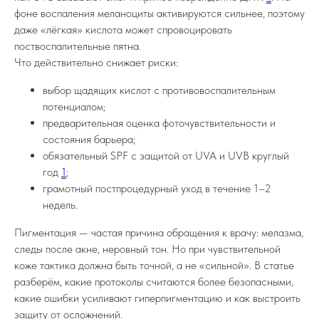
фоне воспаления меланоциты активируются сильнее, поэтому
даже «лёгкая» кислота может спровоцировать
поствоспалительные пятна.
Что действительно снижает риски:
выбор щадящих кислот с противовоспалительным
потенциалом;
предварительная оценка фоточувствительности и
состояния барьера;
обязательный SPF с защитой от UVA и UVB круглый
год
1
;
грамотный постпроцедурный уход в течение 1–2
недель.
Пигментация — частая причина обращения к врачу: мелазма,
следы после акне, неровный тон. Но при чувствительной
коже тактика должна быть точной, а не «сильной». В статье
разберём, какие протоколы считаются более безопасными,
какие ошибки усиливают гиперпигментацию и как выстроить
защиту от осложнений.