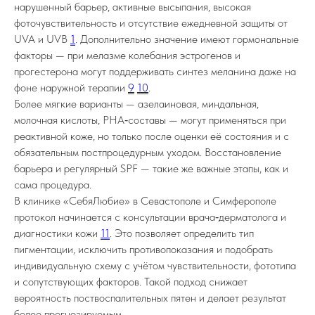
нарушенный барьер, активные высыпания, высокая
фоточувствительность и отсутствие ежедневной защиты от
UVA и UVB
1
. Дополнительно значение имеют гормональные
факторы — при мелазме колебания эстрогенов и
прогестерона могут поддерживать синтез меланина даже на
фоне наружной терапии
9
10
.
Более мягкие варианты — азелаиновая, миндальная,
молочная кислоты, PHA‑составы — могут применяться при
реактивной коже, но только после оценки её состояния и с
обязательным постпроцедурным уходом. Восстановление
барьера и регулярный SPF — такие же важные этапы, как и
сама процедура.
В клинике «СебяЛюбие» в Севастополе и Симферополе
протокол начинается с консультации врача‑дерматолога и
диагностики кожи
11
. Это позволяет определить тип
пигментации, исключить противопоказания и подобрать
индивидуальную схему с учётом чувствительности, фототипа
и сопутствующих факторов. Такой подход снижает
вероятность поствоспалительных пятен и делает результат
более прогнозируемым.