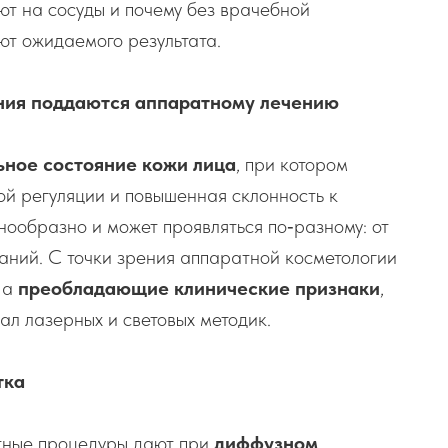
ют на сосуды и почему без врачебной
ют ожидаемого результата.
ения поддаются аппаратному лечению
ьное состояние кожи лица
, при котором
ой регуляции и повышенная склонность к
ообразно и может проявляться по‑разному: от
аний. С точки зрения аппаратной косметологии
 а
преобладающие клинические признаки
,
ал лазерных и световых методик.
тка
тные процедуры дают при
диффузном