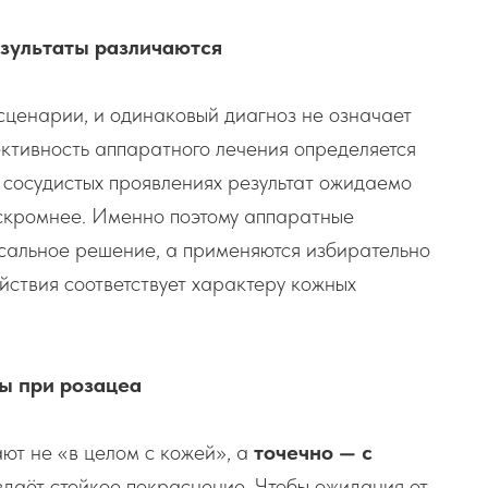
езультаты различаются
сценарии, и одинаковый диагноз не означает
тивность аппаратного лечения определяется
и сосудистых проявлениях результат ожидаемо
 скромнее. Именно поэтому аппаратные
сальное решение, а применяются избирательно
ействия соответствует характеру кожных
ды при розацеа
ют не «в целом с кожей», а
точечно — с
оздаёт стойкое покраснение. Чтобы ожидания от