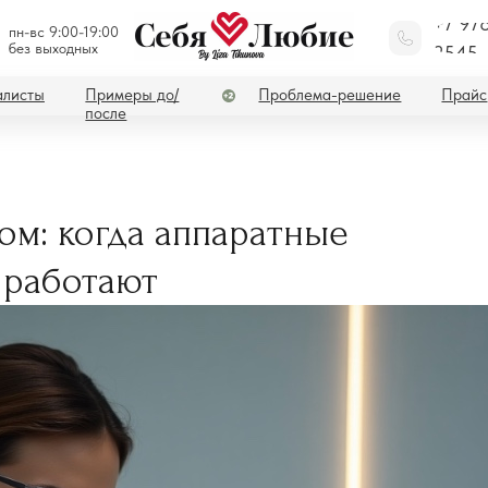
+7 97
пн-вс 9:00-19:00
без выходных
2545
Примеры до/
Проблема-решение
Прайс
Акции
после
ом: когда аппаратные
 работают