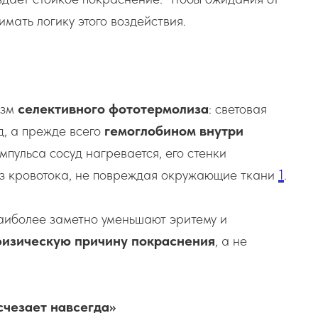
мать логику этого воздействия.
изм
селективного фототермолиза
: световая
д, а прежде всего
гемоглобином внутри
мпульса сосуд нагревается, его стенки
из кровотока, не повреждая окружающие ткани
1
.
аиболее заметно уменьшают эритему и
изическую причину покраснения
, а не
счезает навсегда»