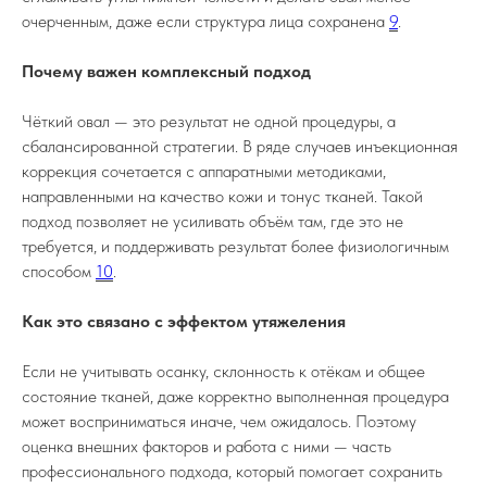
определяемой положениями статьи 437
очерченным, даже если структура лица сохранена
9
.
Гражданского кодекса РФ
Почему важен комплексный подход
ИМЕЮТСЯ ПРОТИВОПОКАЗАНИЯ.
ТРЕБУЕТСЯ КОНСУЛЬТАЦИЯ
Чёткий овал — это результат не одной процедуры, а
СПЕЦИАЛИСТА
сбалансированной стратегии. В ряде случаев инъекционная
коррекция сочетается с аппаратными методиками,
направленными на качество кожи и тонус тканей. Такой
подход позволяет не усиливать объём там, где это не
требуется, и поддерживать результат более физиологичным
Обратный звонок
Пишите, мы онлайн
Онлайн запись
способом
10
.
Как это связано с эффектом утяжеления
Если не учитывать осанку, склонность к отёкам и общее
состояние тканей, даже корректно выполненная процедура
может восприниматься иначе, чем ожидалось. Поэтому
оценка внешних факторов и работа с ними — часть
профессионального подхода, который помогает сохранить