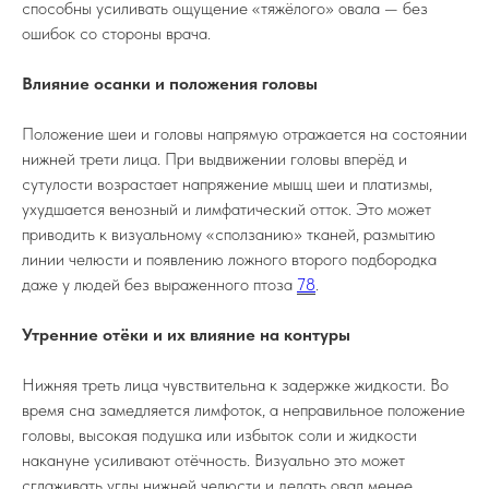
Онлайн запись
способны усиливать ощущение «тяжёлого» овала — без
ошибок со стороны врача.
*
Влияние осанки и положения головы
Интересные статьи, акции, бонусы,
Положение шеи и головы напрямую отражается на состоянии
преображения наших пациентов и еще много
нижней трети лица. При выдвижении головы вперёд и
интересного контента в наших соцсетях.
Подпишитесь, чтобы ничего не пропустить
сутулости возрастает напряжение мышц шеи и платизмы,
ухудшается венозный и лимфатический отток. Это может
*проект Meta Platforms Inc., деятельность
которой в России запрещена
приводить к визуальному «сползанию» тканей, размытию
линии челюсти и появлению ложного второго подбородка
даже у людей без выраженного птоза
7
8
.
Лицензия № ЛО-92-01-
Реквизиты
000244
Политика
Документы
Утренние отёки и их влияние на контуры
конфиденциальности
Согласие на обработку ПД
Нижняя треть лица чувствительна к задержке жидкости. Во
время сна замедляется лимфоток, а неправильное положение
© 2026 ООО «Доктор Тикунова»
головы, высокая подушка или избыток соли и жидкости
накануне усиливают отёчность. Визуально это может
Информация на сайте носит ознакомительный
сглаживать углы нижней челюсти и делать овал менее
характер и не является публичной офертой,