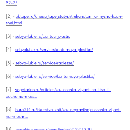
82-2/
[2] -
bbtape.ru/kinesio_tape_statyi.html/anatomija-myshc-lica-i-
shei.html
[3] -
sebya-lubie.ru/contour_plastic
[4] -
sebyalubie.ru/service/konturnaya-plastika/
[5] -
sebya-lubie.ru/service/radiesse/
[6] -
sebya-lubie.ru/service/konturnaya-plastika/
[7] -
vegetarian.ru/articles/kak-osanka-vliyaet-na-litso-ili-
pochemu-mass...
[8] -
buro314.ru/iskusstvo-zhit/kak-nepravilnaja-osanka-vlijaet-
na-vneshn...
[9] -
myseldon.com/ru/news/index/313311209