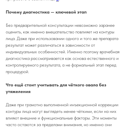
Почему диагностика — ключевой этап
Без предварительной консультации невозможно заранее
оценить, как именно вмешательство повлияет на контуры
лица. Даже при использовании одного и того же препарата
Клиника эстетической косметологии в
результат может различаться в зависимости от
Крыму
индивидуальных особенностей. Именно поэтому врачебная
диагностика рассматривается как основа естественного и
контролируемого результата, а не формальный этап перед
процедурой.
+7 978 025 25 45
Что ещё стоит учитывать для чёткого овала без
Севастополь
утяжеления
ул. Колобова, д. 21Б, пом. 12
Симферополь
Даже при грамотно выполненной инъекционной коррекции
контуры лица могут выглядеть менее чёткими, если на них
ул. Дзюбанова, д. 11Г
влияют внешние и функциональные факторы. Эти моменты
часто остаются за пределами внимания, но именно они